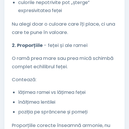
culorile nepotrivite pot „șterge”
expresivitatea feței
Nu alegi doar o culoare care îți place, ci una
care te pune în valoare.
2. Proporțiile
- feței și ale ramei
O ramă prea mare sau prea mică schimbă
complet echilibrul feței.
Contează:
lățimea ramei vs lățimea feței
înălțimea lentilei
poziția pe sprâncene și pomeți
Proporțiile corecte înseamnă armonie, nu