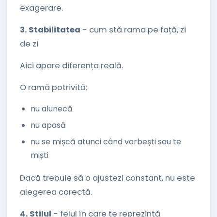
exagerare.
3. Stabilitatea
- cum stă rama pe față, zi
de zi
Aici apare diferența reală.
O ramă potrivită:
nu alunecă
nu apasă
nu se mișcă atunci când vorbești sau te
miști
Dacă trebuie să o ajustezi constant, nu este
alegerea corectă.
4. Stilul
- felul în care te reprezintă