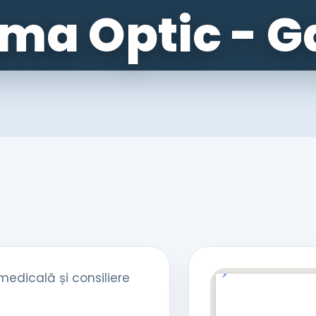
ma Optic - G
 medicală și consiliere