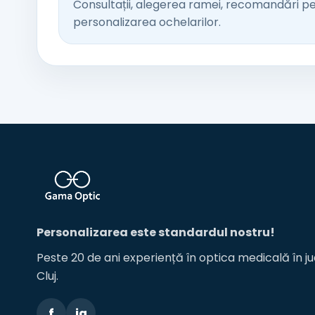
Consultații, alegerea ramei, recomandări pentr
personalizarea ochelarilor.
Personalizarea este standardul nostru!
Peste 20 de ani experiență în optica medicală în ju
Cluj.
f
ig