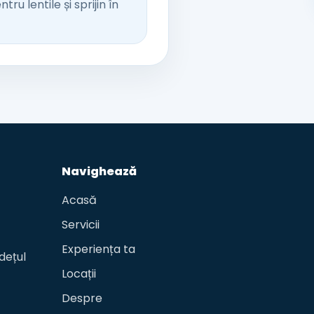
u lentile și sprijin în
Navighează
Acasă
Servicii
Experiența ta
dețul
Locații
Despre