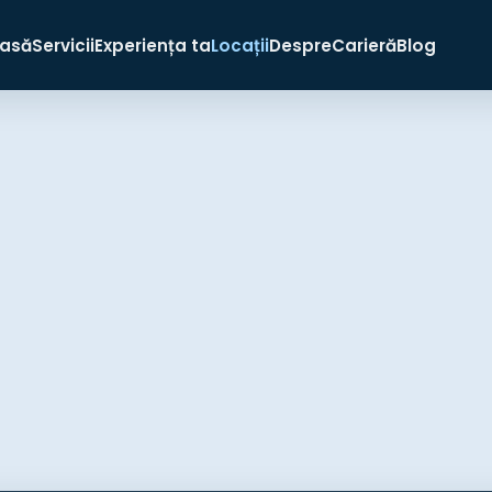
asă
Servicii
Experiența ta
Locații
Despre
Carieră
Blog