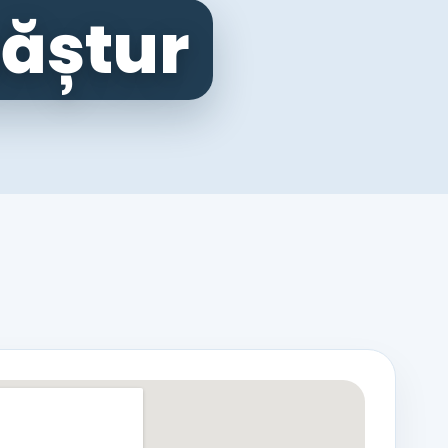
ăștur