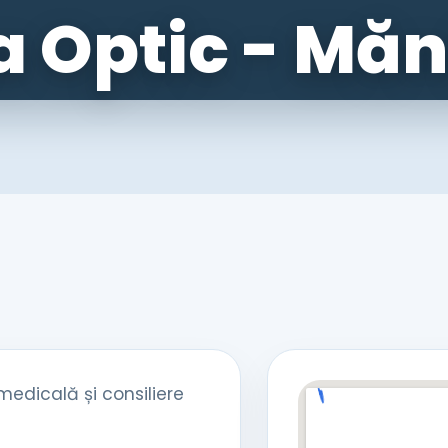
 Optic - Măn
 medicală și consiliere