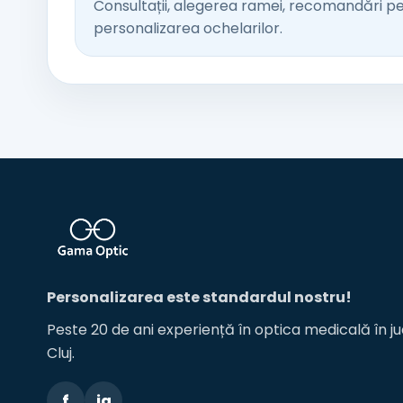
Consultații, alegerea ramei, recomandări pentr
personalizarea ochelarilor.
Personalizarea este standardul nostru!
Peste 20 de ani experiență în optica medicală în ju
Cluj.
f
ig