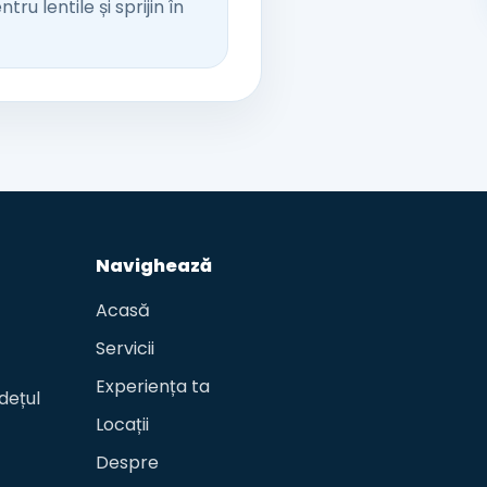
u lentile și sprijin în
Navighează
Acasă
Servicii
Experiența ta
dețul
Locații
Despre