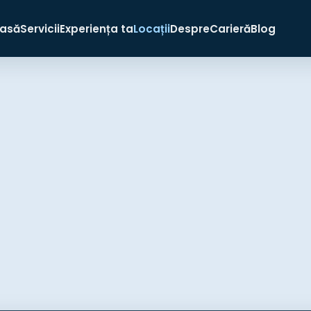
asă
Servicii
Experiența ta
Locații
Despre
Carieră
Blog