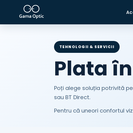
Ac
TEHNOLOGII & SERVICII
Plata î
Poți alege soluția potrivită pe
sau BT Direct.
Pentru că uneori confortul vi