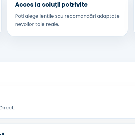
Acces la soluții potrivite
Poți alege lentile sau recomandări adaptate
nevoilor tale reale.
Direct.