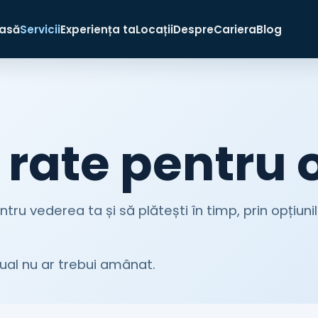
asă
Servicii
Experiența ta
Locații
Despre
Cariera
Blog
n rate pentru 
ntru vederea ta și să plătești în timp, prin opțiuni
zual nu ar trebui amânat.