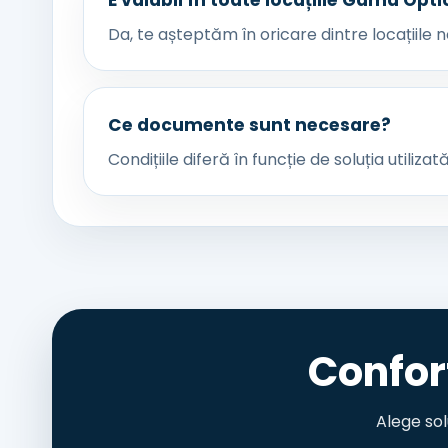
E valabil în toate locațiile Gama Opti
Da, te așteptăm în oricare dintre locațiile 
Ce documente sunt necesare?
Condițiile diferă în funcție de soluția utiliza
Confor
Alege sol