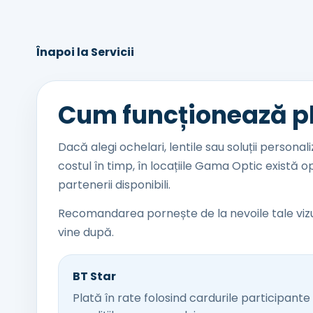
Înapoi la Servicii
Cum funcționează pl
Dacă alegi ochelari, lentile sau soluții personaliz
costul în timp, în locațiile Gama Optic există op
partenerii disponibili.
Recomandarea pornește de la nevoile tale vizu
vine după.
BT Star
Plată în rate folosind cardurile participant