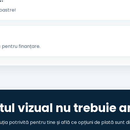
c?
noastre!
tă pentru finanțare.
tul vizual nu trebuie 
uția potrivită pentru tine și află ce opțiuni de plată sunt di