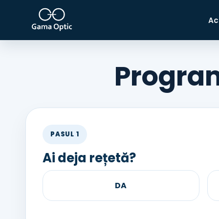
Ac
Program
PASUL 1
Ai deja rețetă?
DA