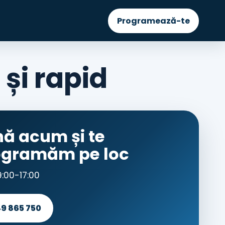
Programează-te
și rapid
ă acum și te
ogramăm pe loc
9:00-17:00
9 865 750