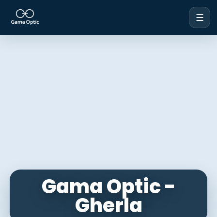
☰
Gama Optic -
Gherla