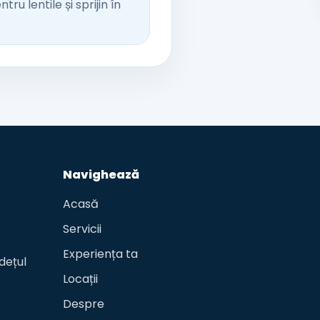
u lentile și sprijin în
Navighează
Acasă
Servicii
Experiența ta
dețul
Locații
Despre