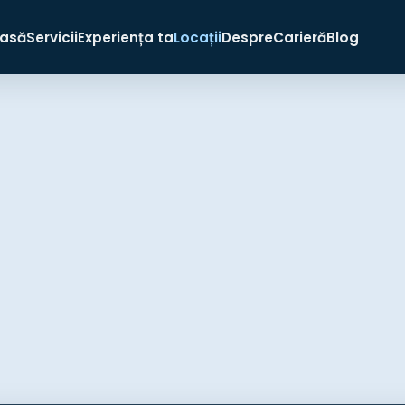
asă
Servicii
Experiența ta
Locații
Despre
Carieră
Blog